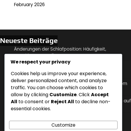
February 2026
Neueste Beiträge
Änderungen der Schlafposition: Häufigkeit,
Auswirkungen, Reflux
We respect your privacy
Ernährungsumstellungen zur Behandlung von
nächtlichem Sodbrennen
Cookies help us improve your experience,
deliver personalized content, and analyze
Gewichtsmanagement-Strategien bei nächtlichem
traffic. You can choose which cookies to
saurem Reflux
allow by clicking
Customize
. Click
Accept
Koffeinkonsum-Zeitpunkt und seine Auswirkungen auf
All
to consent or
Reject All
to decline non-
nächtlichen Säurereflux
essential cookies.
Abendroutinen anpassen, um nächtlichen Säure-
Reflux zu bewältigen
Customize