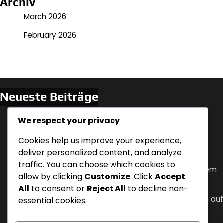
Archiv
March 2026
February 2026
Neueste Beiträge
Änderungen der Schlafposition: Häufigkeit,
We respect your privacy
Auswirkungen, Reflux
Cookies help us improve your experience,
Ernährungsumstellungen zur Behandlung von
nächtlichem Sodbrennen
deliver personalized content, and analyze
traffic. You can choose which cookies to
Gewichtsmanagement-Strategien bei nächtlichem
allow by clicking
Customize
. Click
Accept
saurem Reflux
All
to consent or
Reject All
to decline non-
Koffeinkonsum-Zeitpunkt und seine Auswirkungen auf
essential cookies.
nächtlichen Säurereflux